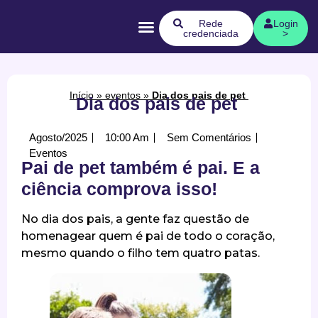
Quem Somos
Rede
Login
credenciada
>
Início
»
eventos
»
Dia dos pais de pet
Dia dos pais de pet
Agosto/2025
10:00 Am
Sem Comentários
Eventos
Pai de pet também é pai. E a
ciência comprova isso!
No dia dos pais, a gente faz questão de
homenagear quem é pai de todo o coração,
mesmo quando o filho tem quatro patas.