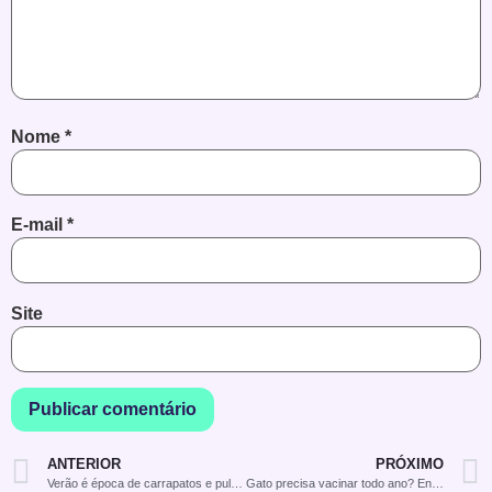
Nome
*
E-mail
*
Site
ANTERIOR
PRÓXIMO
Verão é época de carrapatos e pulgas: saiba como prevenir
Gato precisa vacinar todo ano? Entenda o calendário ideal e como proteger seu filhote desde o início.