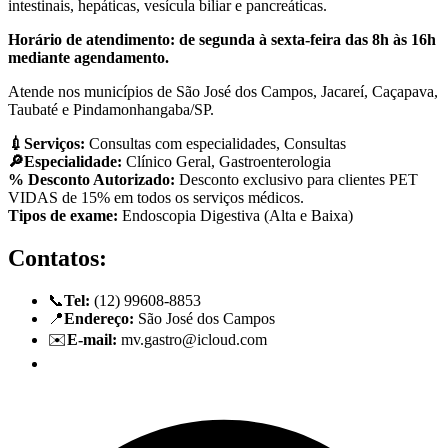
intestinais, hepáticas, vesícula biliar e pancreáticas.
Horário de atendimento: de segunda à sexta-feira das 8h às 16h
mediante agendamento.
Atende nos municípios de São José dos Campos, Jacareí, Caçapava,
Taubaté e Pindamonhangaba/SP.
💉Serviços:
Consultas com especialidades, Consultas
🔎Especialidade:
Clínico Geral, Gastroenterologia
󠀥% Desconto Autorizado:
Desconto exclusivo para clientes PET
VIDAS de 15% em todos os serviços médicos.
Tipos de exame:
Endoscopia Digestiva (Alta e Baixa)
Contatos:
📞
Tel:
(12) 99608-8853
📍
Endereço:
São José dos Campos
✉️
E-mail:
mv.gastro@icloud.com