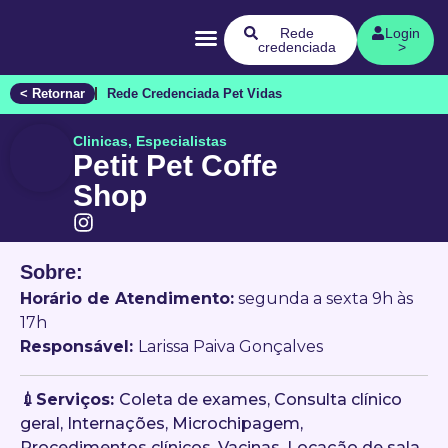
Quem Somos
Rede
Login
credenciada
>
< Retornar
Rede Credenciada Pet Vidas
Clinicas, Especialistas
Petit Pet Coffe
Shop
Sobre:
Horário de Atendimento:
segunda a sexta 9h às
17h
Responsável:
Larissa Paiva Gonçalves
💉Serviços:
Coleta de exames, Consulta clínico
geral, Internações, Microchipagem,
Procedimentos clínicos, Vacinas, Locação de sala