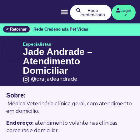
Quem Somos
Rede
Login
credenciada
>
< Retornar
Rede Credenciada Pet Vidas
Especialistas
Jade Andrade –
Atendimento
Domiciliar
@dra.jadeandrade
Sobre:
Médica Veterinária clínica geral, com atendimento
em domicílio.
Endereço:
atendimento volante nas clínicas
parceiras e domiciliar.