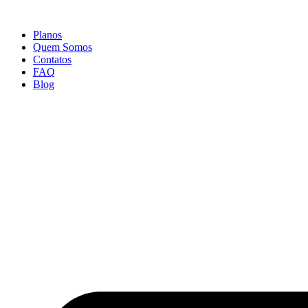
Ir
para
Planos
o
Quem Somos
conteúdo
Contatos
FAQ
Blog