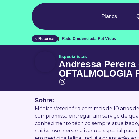
Planos
< Retornar
Rede Credenciada Pet Vidas
Especialistas
Andressa Pereira
OFTALMOLOGIA 
Sobre:
Médica Veterinária com mais de 10 anos 
compromisso entregar um serviço de qual
conhecimento técnico sempre atualizado,
cuidadoso, personalizado e especial para 
em medicina felina inclui a orientação ao