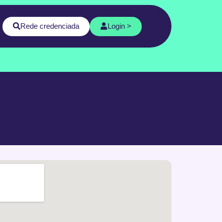
Rede credenciada
Login >