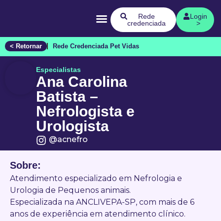
Quem Somos
Rede
Login
credenciada
>
< Retornar
Rede Credenciada Pet Vidas
Especialistas
Ana Carolina
Batista –
Nefrologista e
Urologista
@acnefro
Sobre:
Atendimento especializado em Nefrologia e
Urologia de Pequenos animais.
Especializada na ANCLIVEPA-SP, com mais de 6
anos de experiência em atendimento clínico.